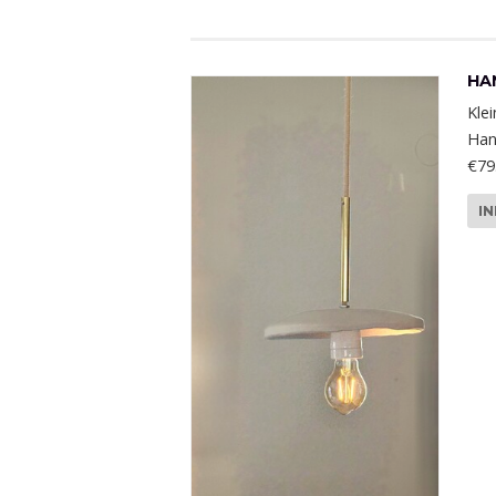
HA
Kle
Han
€79
I