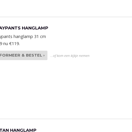
AYPANTS HANGLAMP
ypants hanglamp 31 cm
9 nu €119.
NFORMEER & BESTEL ›
...of kom een kijkje nemen
TAN HANGLAMP