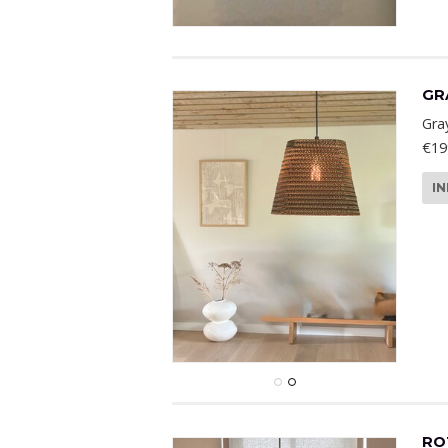
GR
Gra
€19
I
RO