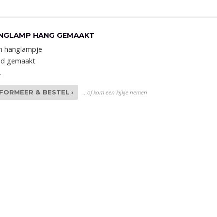
NGLAMP HANG GEMAAKT
in hanglampje
d gemaakt
.
NFORMEER & BESTEL ›
...of kom een kijkje nemen